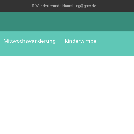
Wanderfreunde-Naumburg@gmx.de
Mittwochswanderung
Kinderwimpel