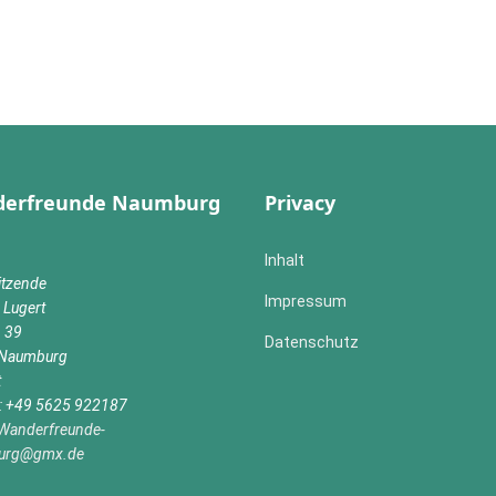
erfreunde Naumburg
Privacy
Inhalt
itzende
Impressum
 Lugert
n 39
Datenschutz
Naumburg
t
n: +49 5625 922187
Wanderfreunde-
urg@gmx.de