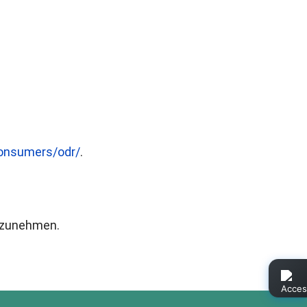
consumers/odr/
.
ilzunehmen.