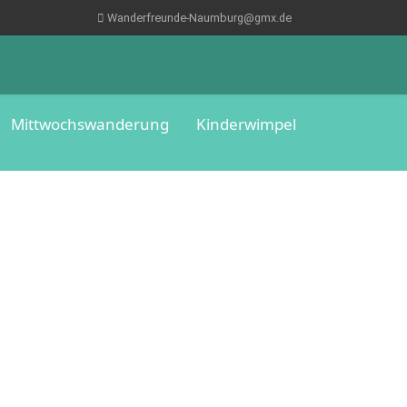
Wanderfreunde-Naumburg@gmx.de
Mittwochswanderung
Kinderwimpel