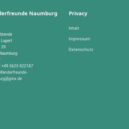
erfreunde Naumburg
Privacy
Inhalt
itzende
Impressum
 Lugert
n 39
Datenschutz
Naumburg
t
n: +49 5625 922187
Wanderfreunde-
urg@gmx.de