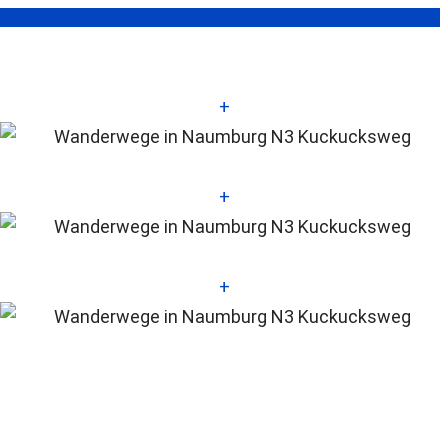
Zur Online-Karte des Kuckucksweges hier klicken
+
+
+