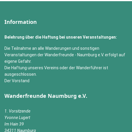
Information
Belehrung über die Haftung bei unseren Veranstaltungen:
Die Teilnahme an alle Wanderungen und sonstigen
Veranstaltungen der Wanderfreunde - Naumburg e.V. erfolgt auf
eigene Gefahr.
Die Haftung unseres Vereins oder der Wanderführer ist
ausgeschlossen.
Der Vorstand
Wanderfreunde Naumburg e.V.
1. Vorsitzende
Yvonne Lugert
Im Hain 39
34311 Naumburg