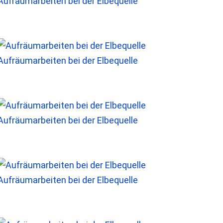
Aufräumarbeiten bei der Elbequelle
Aufräumarbeiten bei der Elbequelle
Aufräumarbeiten bei der Elbequelle
Aufräumarbeiten bei der Elbequelle