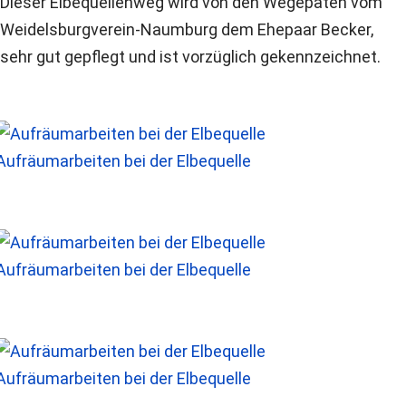
Dieser Elbequellenweg wird von den Wegepaten vom
Weidelsburgverein-Naumburg dem Ehepaar Becker,
sehr gut gepflegt und ist vorzüglich gekennzeichnet.
Aufräumarbeiten bei der Elbequelle
Aufräumarbeiten bei der Elbequelle
Aufräumarbeiten bei der Elbequelle