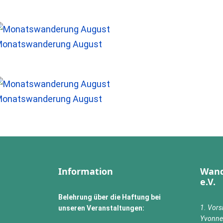
onatswanderung August
onatswanderung August
Information
Wand
e.V.
Belehrung über die Haftung bei
1. Vors
unseren Veranstaltungen:
Yvonne