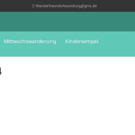
Wanderfreunde-Naumburg@gmx.de
Mittwochswanderung
Kinderwimpel
4