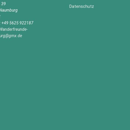
n 39
Datenschutz
Naumburg
t
n: +49 5625 922187
Wanderfreunde-
urg@gmx.de